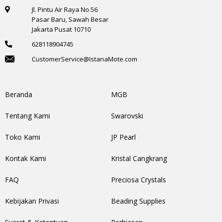
Jl. Pintu Air Raya No.56
Pasar Baru, Sawah Besar
Jakarta Pusat 10710
628118904745
CustomerService@IstanaMote.com
Beranda
MGB
Tentang Kami
Swarovski
Toko Kami
JP Pearl
Kontak Kami
Kristal Cangkrang
FAQ
Preciosa Crystals
Kebijakan Privasi
Beading Supplies