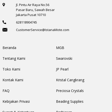
Jl. Pintu Air Raya No.56
Pasar Baru, Sawah Besar
Jakarta Pusat 10710
628118904745
CustomerService@IstanaMote.com
Beranda
MGB
Tentang Kami
Swarovski
Toko Kami
JP Pearl
Kontak Kami
Kristal Cangkrang
FAQ
Preciosa Crystals
Kebijakan Privasi
Beading Supplies