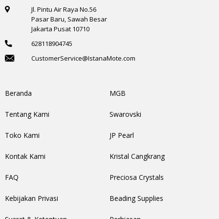
Jl. Pintu Air Raya No.56
Pasar Baru, Sawah Besar
Jakarta Pusat 10710
628118904745
CustomerService@IstanaMote.com
Beranda
MGB
Tentang Kami
Swarovski
Toko Kami
JP Pearl
Kontak Kami
Kristal Cangkrang
FAQ
Preciosa Crystals
Kebijakan Privasi
Beading Supplies