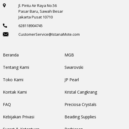
Jl. Pintu Air Raya No.56
Pasar Baru, Sawah Besar
Jakarta Pusat 10710
628118904745
CustomerService@IstanaMote.com
Beranda
MGB
Tentang Kami
Swarovski
Toko Kami
JP Pearl
Kontak Kami
Kristal Cangkrang
FAQ
Preciosa Crystals
Kebijakan Privasi
Beading Supplies