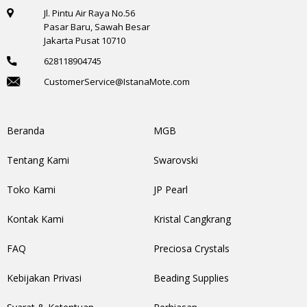
Jl. Pintu Air Raya No.56
Pasar Baru, Sawah Besar
Jakarta Pusat 10710
628118904745
CustomerService@IstanaMote.com
Beranda
MGB
Tentang Kami
Swarovski
Toko Kami
JP Pearl
Kontak Kami
Kristal Cangkrang
FAQ
Preciosa Crystals
Kebijakan Privasi
Beading Supplies