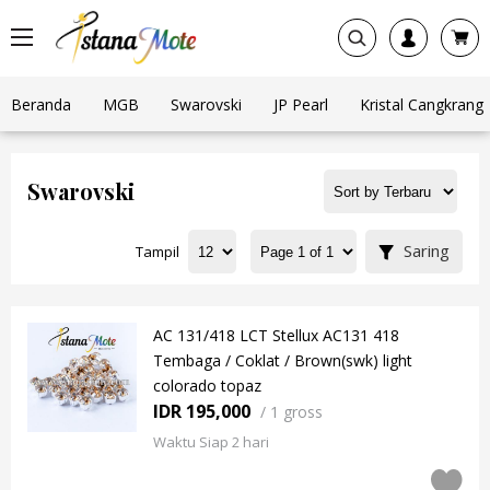
Beranda
MGB
Swarovski
JP Pearl
Kristal Cangkrang
Swarovski
Saring
Tampil
AC 131/418 LCT Stellux AC131 418
Tembaga / Coklat / Brown(swk) light
colorado topaz
IDR 195,000
/
1 gross
Waktu Siap 2 hari