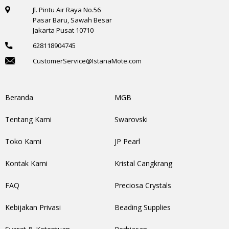
Jl. Pintu Air Raya No.56
Pasar Baru, Sawah Besar
Jakarta Pusat 10710
628118904745
CustomerService@IstanaMote.com
Beranda
MGB
Tentang Kami
Swarovski
Toko Kami
JP Pearl
Kontak Kami
Kristal Cangkrang
FAQ
Preciosa Crystals
Kebijakan Privasi
Beading Supplies