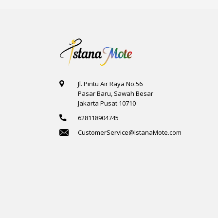
Jl. Pintu Air Raya No.56
Pasar Baru, Sawah Besar
Jakarta Pusat 10710
628118904745
CustomerService@IstanaMote.com