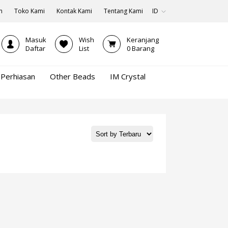
n
Toko Kami
Kontak Kami
Tentang Kami
ID
Masuk
Wish
Keranjang
Daftar
List
0
Barang
Perhiasan
Other Beads
IM Crystal