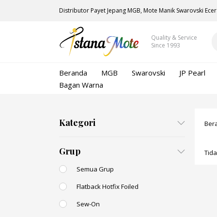
Distributor Payet Jepang MGB, Mote Manik Swarovski Ecer
Quality & Service
Since 1993
Beranda
MGB
Swarovski
JP Pearl
Bagan Warna
Kategori
Ber
Grup
Tid
Semua Grup
Flatback Hotfix Foiled
Sew-On