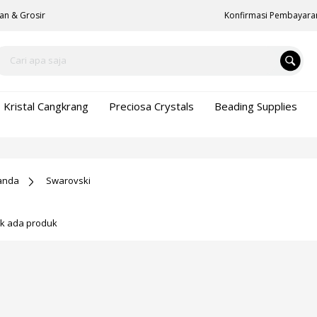
an & Grosir
Konfirmasi Pembayara
Kristal Cangkrang
Preciosa Crystals
Beading Supplies
anda
Swarovski
ak ada produk