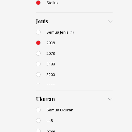
Stellux
Jenis
Semua Jenis
(1)
2038
2078
3188
3200
3288
AC131
(1)
Ukuran
Semua Ukuran
ss8
6mm