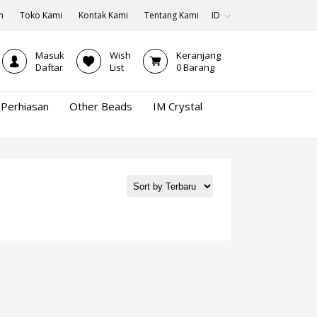
n
Toko Kami
Kontak Kami
Tentang Kami
ID
Masuk
Wish
Keranjang
Daftar
List
0
Barang
Perhiasan
Other Beads
IM Crystal