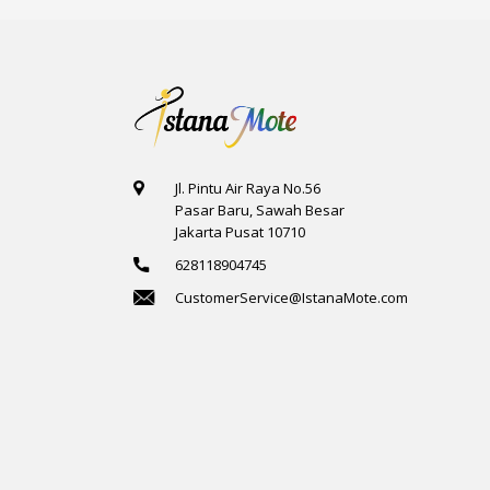
Jl. Pintu Air Raya No.56
Pasar Baru, Sawah Besar
Jakarta Pusat 10710
628118904745
CustomerService@IstanaMote.com