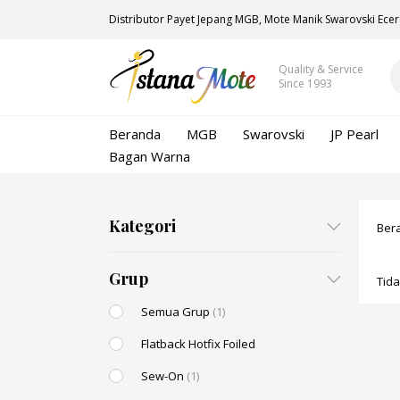
Distributor Payet Jepang MGB, Mote Manik Swarovski Ecer
Quality & Service
Since 1993
Beranda
MGB
Swarovski
JP Pearl
Bagan Warna
Kategori
Ber
Grup
Tid
Semua Grup
(1)
Flatback Hotfix Foiled
Sew-On
(1)