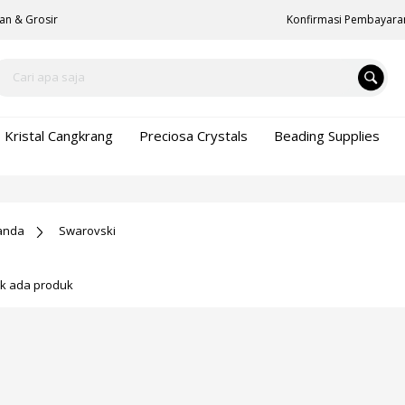
an & Grosir
Konfirmasi Pembayara
Kristal Cangkrang
Preciosa Crystals
Beading Supplies
anda
Swarovski
ak ada produk