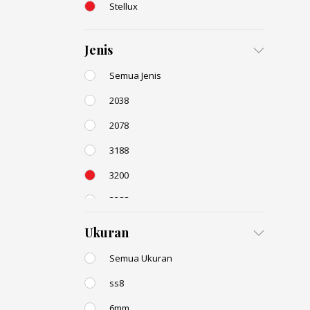
Stellux
Jenis
Semua Jenis
2038
2078
3188
3200
3288
AC131
Ukuran
Semua Ukuran
ss8
6mm