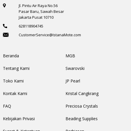
Jl. Pintu Air Raya No.56
Pasar Baru, Sawah Besar
Jakarta Pusat 10710
628118904745
CustomerService@IstanaMote.com
Beranda
MGB
Tentang Kami
Swarovski
Toko Kami
JP Pearl
Kontak Kami
Kristal Cangkrang
FAQ
Preciosa Crystals
Kebijakan Privasi
Beading Supplies