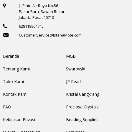
Jl. Pintu Air Raya No.56
Pasar Baru, Sawah Besar
Jakarta Pusat 10710
628118904745
CustomerService@IstanaMote.com
Beranda
MGB
Tentang Kami
Swarovski
Toko Kami
JP Pearl
Kontak Kami
Kristal Cangkrang
FAQ
Preciosa Crystals
Kebijakan Privasi
Beading Supplies