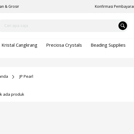
an & Grosir
Konfirmasi Pembayara
Kristal Cangkrang
Preciosa Crystals
Beading Supplies
anda
JP Pearl
ak ada produk