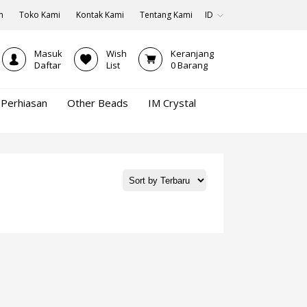
n
Toko Kami
Kontak Kami
Tentang Kami
ID
Masuk
Wish
Keranjang
Daftar
List
0
Barang
Perhiasan
Other Beads
IM Crystal