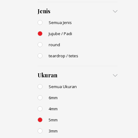
Jenis
Semua Jenis
Jujube / Padi
round
teardrop / tetes
Ukuran
Semua Ukuran
6mm
4mm
5mm
3mm