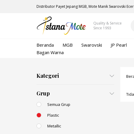
Distributor Payet Jepang MGB, Mote Manik Swarovski Ecer
Quality & Service
Since 1993
Beranda
MGB
Swarovski
JP Pearl
Bagan Warna
Kategori
Ber
Grup
Tid
Semua Grup
Plastic
Metallic