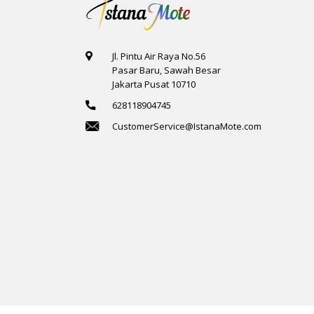
Jl. Pintu Air Raya No.56
Pasar Baru, Sawah Besar
Jakarta Pusat 10710
628118904745
CustomerService@IstanaMote.com