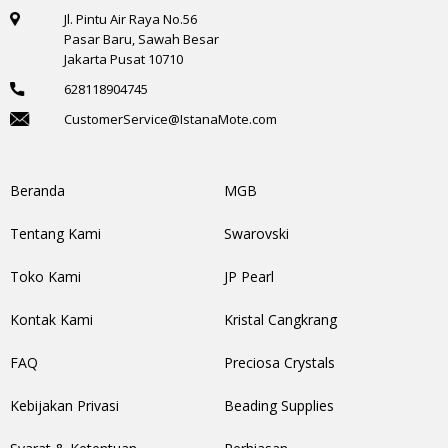
Jl. Pintu Air Raya No.56
Pasar Baru, Sawah Besar
Jakarta Pusat 10710
628118904745
CustomerService@IstanaMote.com
Beranda
MGB
Tentang Kami
Swarovski
Toko Kami
JP Pearl
Kontak Kami
Kristal Cangkrang
FAQ
Preciosa Crystals
Kebijakan Privasi
Beading Supplies