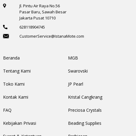
Jl. Pintu Air Raya No.56
Pasar Baru, Sawah Besar
Jakarta Pusat 10710
628118904745
CustomerService@IstanaMote.com
Beranda
MGB
Tentang Kami
Swarovski
Toko Kami
JP Pearl
Kontak Kami
Kristal Cangkrang
FAQ
Preciosa Crystals
Kebijakan Privasi
Beading Supplies