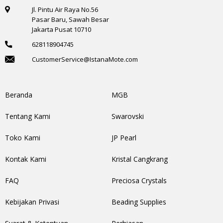
Jl. Pintu Air Raya No.56
Pasar Baru, Sawah Besar
Jakarta Pusat 10710
628118904745
CustomerService@IstanaMote.com
Beranda
MGB
Tentang Kami
Swarovski
Toko Kami
JP Pearl
Kontak Kami
Kristal Cangkrang
FAQ
Preciosa Crystals
Kebijakan Privasi
Beading Supplies