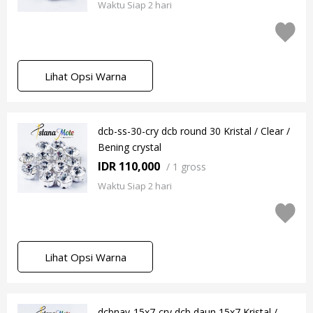
Waktu Siap 2 hari
Lihat Opsi Warna
dcb-ss-30-cry dcb round 30 Kristal / Clear /
Bening crystal
IDR 110,000
/
1 gross
Waktu Siap 2 hari
Lihat Opsi Warna
dcbnav-15x7-cry dcb daun 15x7 Kristal /