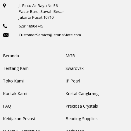
Jl. Pintu Air Raya No.56
Pasar Baru, Sawah Besar
Jakarta Pusat 10710
628118904745
CustomerService@IstanaMote.com
Beranda
MGB
Tentang Kami
Swarovski
Toko Kami
JP Pearl
Kontak Kami
Kristal Cangkrang
FAQ
Preciosa Crystals
Kebijakan Privasi
Beading Supplies