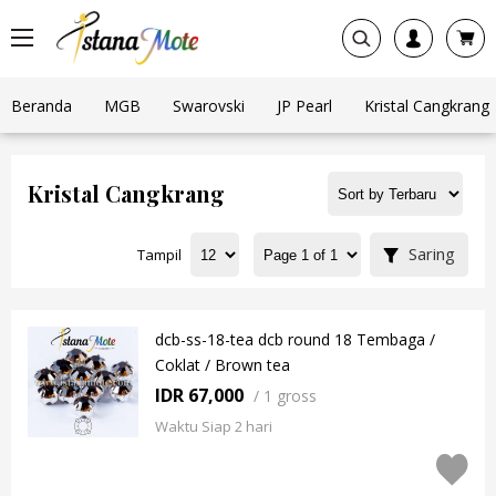
Beranda
MGB
Swarovski
JP Pearl
Kristal Cangkrang
Kristal Cangkrang
Saring
Tampil
dcb-ss-18-tea dcb round 18 Tembaga /
Coklat / Brown tea
IDR 67,000
/
1 gross
Waktu Siap 2 hari