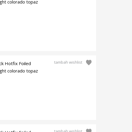
ght colorado topaz
tambah wishlist
ck Hotfix Foiled
ght colorado topaz
tambah wishlist