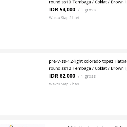
round ss10 Tembaga / Coklat / Brown li
IDR 54,000
/
1 gross
Waktu Siap 2 hari
pre-v-ss-12-light colorado topaz Flatba
round ss12 Tembaga / Coklat / Brown li
IDR 62,000
/
1 gross
Waktu Siap 2 hari