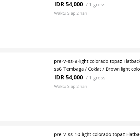
IDR 54,000
/
1 gross
Waktu Siap 2 hari
pre-v-ss-8-light colorado topaz Flatbac
ss8 Tembaga / Coklat / Brown light col
IDR 54,000
/
1 gross
Waktu Siap 2 hari
pre-v-ss-10-light colorado topaz Flatba