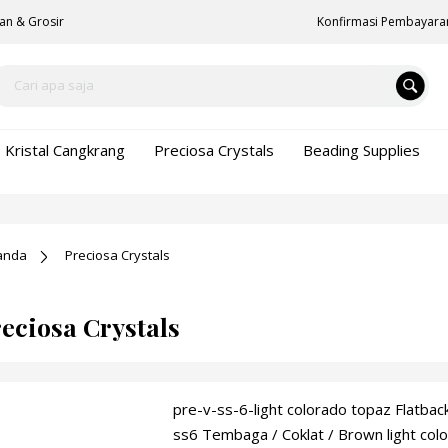
an & Grosir
Konfirmasi Pembayara
Kristal Cangkrang
Preciosa Crystals
Beading Supplies
anda
Preciosa Crystals
eciosa Crystals
pre-v-ss-6-light colorado topaz Flatbac
ss6 Tembaga / Coklat / Brown light col