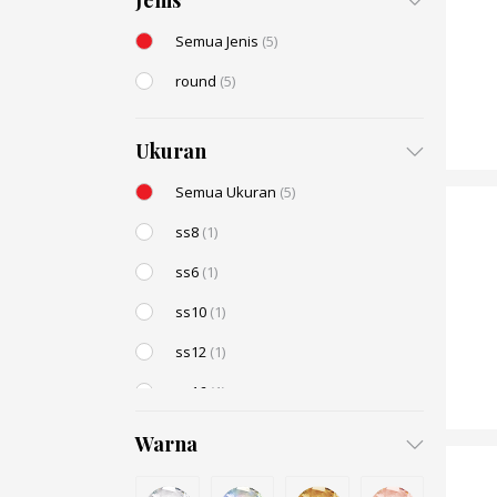
Jenis
Semua Jenis
(5)
round
(5)
Ukuran
Semua Ukuran
(5)
ss8
(1)
ss6
(1)
ss10
(1)
ss12
(1)
ss16
(1)
Warna