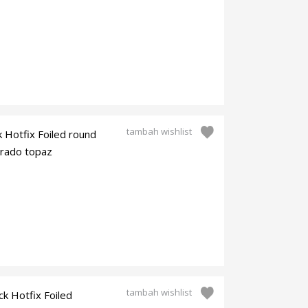
tambah wishlist
k Hotfix Foiled round
orado topaz
tambah wishlist
ck Hotfix Foiled