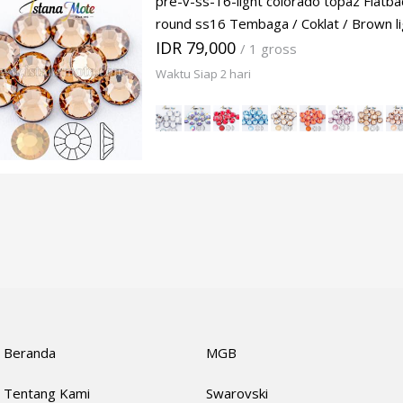
pre-v-ss-16-light colorado topaz Flatba
round ss16 Tembaga / Coklat / Brown li
IDR 79,000
/ 1 gross
Waktu Siap 2 hari
Beranda
MGB
Tentang Kami
Swarovski