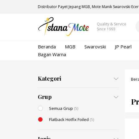
Distributor Payet Jepang MGB, Mote Manik Swarovski Ecer
Quality & Service
Since 1993
Beranda
MGB
Swarovski
JP Pearl
Bagan Warna
Kategori
Ber
Grup
Pr
Semua Grup
(5)
Flatback Hotfix Foiled
(5)