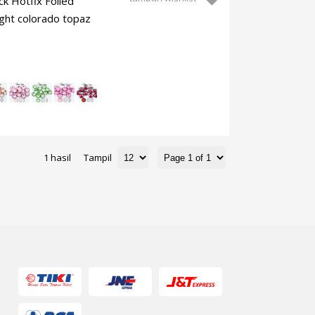
ck Hotfix Foiled
ght colorado topaz
1 hasil
Tampil