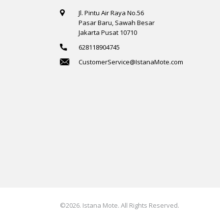
Jl. Pintu Air Raya No.56
Pasar Baru, Sawah Besar
Jakarta Pusat 10710
628118904745
CustomerService@IstanaMote.com
©2026. Istana Mote. All Rights Reserved.