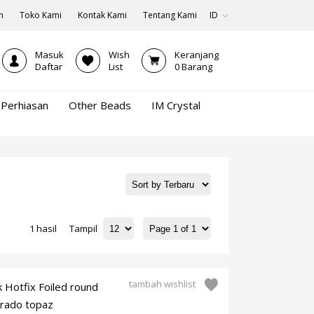
n
Toko Kami
Kontak Kami
Tentang Kami
ID
Masuk
Wish
Keranjang
Daftar
List
0
Barang
Perhiasan
Other Beads
IM Crystal
1 hasil
Tampil
tambah wishlist
k Hotfix Foiled round
orado topaz