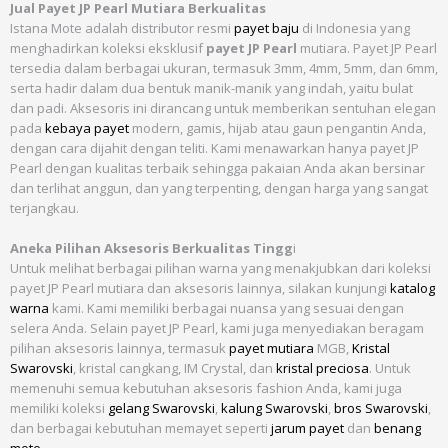
Jual Payet JP Pearl Mutiara Berkualitas
Istana Mote adalah distributor resmi
payet baju
di Indonesia yang
menghadirkan koleksi eksklusif
payet JP Pearl
mutiara. Payet JP Pearl
tersedia dalam berbagai ukuran, termasuk 3mm, 4mm, 5mm, dan 6mm,
serta hadir dalam dua bentuk manik-manik yang indah, yaitu bulat
dan padi. Aksesoris ini dirancang untuk memberikan sentuhan elegan
pada
kebaya payet
modern, gamis, hijab atau gaun pengantin Anda,
dengan cara dijahit dengan teliti. Kami menawarkan hanya payet JP
Pearl dengan kualitas terbaik sehingga pakaian Anda akan bersinar
dan terlihat anggun, dan yang terpenting, dengan harga yang sangat
terjangkau.
Aneka Pilihan Aksesoris Berkualitas Tingg
i
Untuk melihat berbagai pilihan warna yang menakjubkan dari koleksi
payet JP Pearl mutiara dan aksesoris lainnya, silakan kunjungi
katalog
warna
kami. Kami memiliki berbagai nuansa yang sesuai dengan
selera Anda. Selain payet JP Pearl, kami juga menyediakan beragam
pilihan aksesoris lainnya, termasuk
payet mutiara
MGB,
Kristal
Swarovski
, kristal cangkang, IM Crystal, dan
kristal preciosa
. Untuk
memenuhi semua kebutuhan aksesoris fashion Anda, kami juga
memiliki koleksi
gelang Swarovski
,
kalung Swarovski
,
bros Swarovski
,
dan berbagai kebutuhan memayet seperti
jarum payet
dan
benang