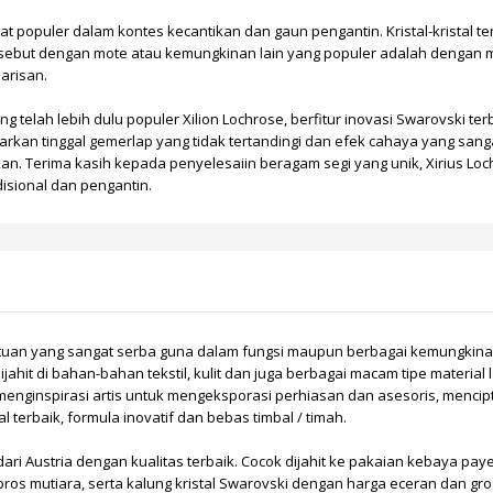
at populer dalam kontes kecantikan dan gaun pengantin. Kristal-kristal t
rsebut dengan mote atau kemungkinan lain yang populer adalah dengan
barisan.
ang telah lebih dulu populer Xilion Lochrose, berfitur inovasi Swarovski 
nawarkan tinggal gemerlap yang tidak tertandingi dan efek cahaya yang sa
kan. Terima kasih kepada penyelesaiin beragam segi yang unik, Xirius Loc
isional dan pengantin.
atuan yang sangat serba guna dalam fungsi maupun berbagai kemungkinan 
dijahit di bahan-bahan tekstil, kulit dan juga berbagai macam tipe mater
t menginspirasi artis untuk mengeksporasi perhiasan dan asesoris, menci
l terbaik, formula inovatif dan bebas timbal / timah.
dari Austria dengan kualitas terbaik. Cocok dijahit ke pakaian
kebaya paye
bros mutiara
, serta
kalung kristal Swarovski
dengan harga eceran dan gros