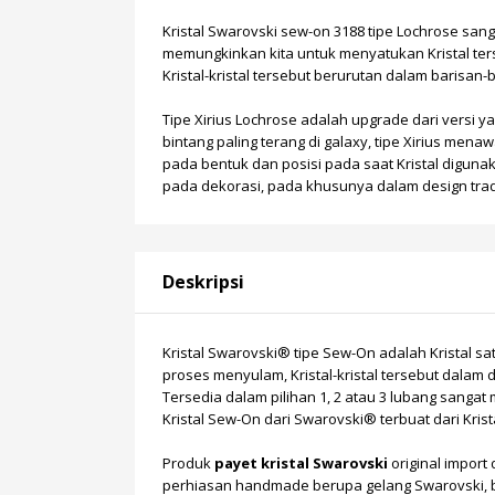
Kristal Swarovski sew-on 3188 tipe Lochrose sang
memungkinkan kita untuk menyatukan Kristal te
Kristal-kristal tersebut berurutan dalam barisan-
Tipe Xirius Lochrose adalah upgrade dari versi y
bintang paling terang di galaxy, tipe Xirius me
pada bentuk dan posisi pada saat Kristal diguna
pada dekorasi, pada khusunya dalam design trad
Deskripsi
Kristal Swarovski®
tipe Sew-On adalah Kristal s
proses menyulam, Kristal-kristal tersebut dalam 
Tersedia dalam pilihan 1, 2 atau 3 lubang sanga
Kristal Sew-On dari Swarovski® terbuat dari Krista
Produk
payet kristal Swarovski
original import 
perhiasan handmade berupa
gelang Swarovski
,