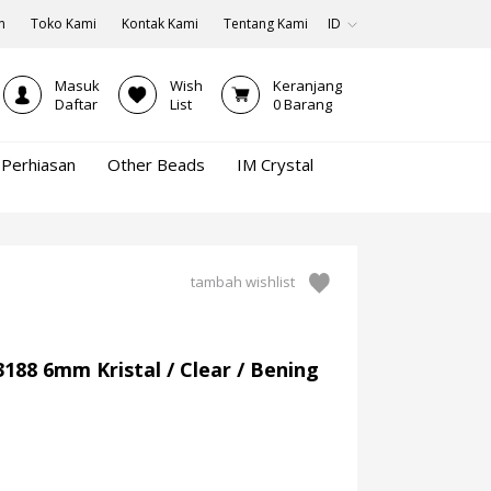
n
Toko Kami
Kontak Kami
Tentang Kami
ID
Masuk
Wish
Keranjang
Daftar
List
0
Barang
Perhiasan
Other Beads
IM Crystal
tambah wishlist
188 6mm Kristal / Clear / Bening