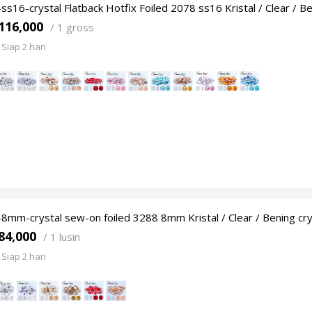
ss16-crystal Flatback Hotfix Foiled 2078 ss16 Kristal / Clear / Be
116,000
/
1 gross
Siap 2 hari
8mm-crystal sew-on foiled 3288 8mm Kristal / Clear / Bening cry
84,000
/
1 lusin
Siap 2 hari