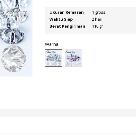
Ukuran Kemasan
1 gross
Waktu Siap
2 hari
Berat Pengiriman
110 gr
Warna