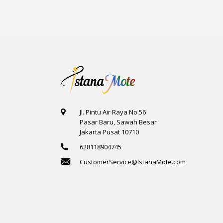
Jl. Pintu Air Raya No.56
Pasar Baru, Sawah Besar
Jakarta Pusat 10710
628118904745
CustomerService@IstanaMote.com