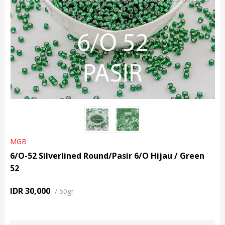
MGB
6/O-52 Silverlined Round/Pasir 6/O Hijau / Green
52
IDR 30,000
/
50gr