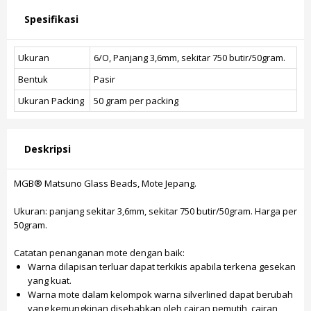
Spesifikasi
Ukuran
6/O, Panjang 3,6mm, sekitar 750 butir/50gram.
Bentuk
Pasir
Ukuran Packing
50 gram per packing
Deskripsi
MGB® Matsuno Glass Beads, Mote Jepang.
Ukuran: panjang sekitar 3,6mm, sekitar 750 butir/50gram. Harga per
50gram.
Catatan penanganan mote dengan baik:
Warna dilapisan terluar dapat terkikis apabila terkena gesekan
yang kuat.
Warna mote dalam kelompok warna silverlined dapat berubah
yang kemungkinan disebabkan oleh cairan pemutih, cairan