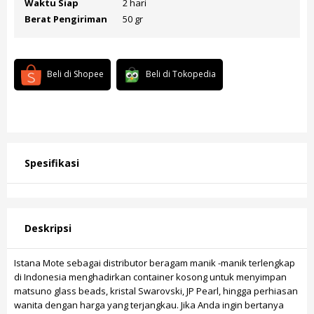
Waktu Siap
2 hari
Berat Pengiriman
50 gr
Beli di Shopee
Beli di Tokopedia
Spesifikasi
Deskripsi
Istana Mote sebagai distributor beragam manik -manik terlengkap
di Indonesia menghadirkan container kosong untuk menyimpan
matsuno glass beads
,
kristal Swarovski
,
JP Pearl
, hingga
perhiasan
wanita
dengan harga yang terjangkau. Jika Anda ingin bertanya