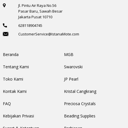
Jl. Pintu Air Raya No.56
Pasar Baru, Sawah Besar
Jakarta Pusat 10710
628118904745
CustomerService@IstanaMote.com
Beranda
MGB
Tentang Kami
Swarovski
Toko Kami
JP Pearl
Kontak Kami
Kristal Cangkrang
FAQ
Preciosa Crystals
Kebijakan Privasi
Beading Supplies