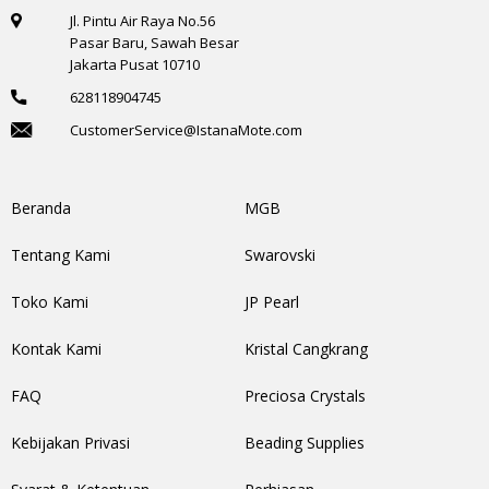
Jl. Pintu Air Raya No.56
Pasar Baru, Sawah Besar
Jakarta Pusat 10710
628118904745
CustomerService@IstanaMote.com
Beranda
MGB
Tentang Kami
Swarovski
Toko Kami
JP Pearl
Kontak Kami
Kristal Cangkrang
FAQ
Preciosa Crystals
Kebijakan Privasi
Beading Supplies