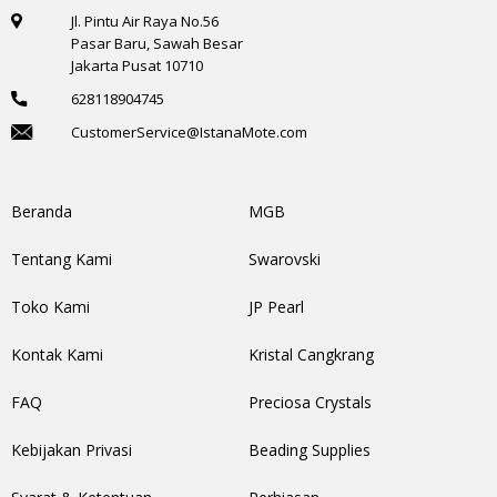
Jl. Pintu Air Raya No.56
Pasar Baru, Sawah Besar
Jakarta Pusat 10710
628118904745
CustomerService@IstanaMote.com
Beranda
MGB
Tentang Kami
Swarovski
Toko Kami
JP Pearl
Kontak Kami
Kristal Cangkrang
FAQ
Preciosa Crystals
Kebijakan Privasi
Beading Supplies