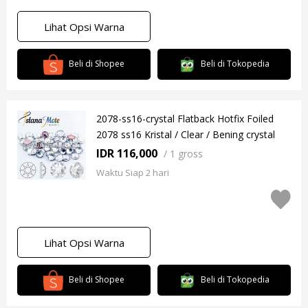
Lihat Opsi Warna
Beli di Shopee
Beli di Tokopedia
2078-ss16-crystal Flatback Hotfix Foiled
2078 ss16 Kristal / Clear / Bening crystal
IDR 116,000
/
1 gross
Waktu Siap 2 hari
Lihat Opsi Warna
Beli di Shopee
Beli di Tokopedia