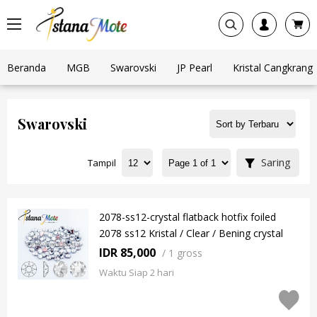
Beranda
MGB
Swarovski
JP Pearl
Kristal Cangkrang
Swarovski
Saring
Tampil
2078-ss12-crystal flatback hotfix foiled
2078 ss12 Kristal / Clear / Bening crystal
IDR 85,000
/
1 gross
Waktu Siap 2 hari