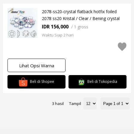
2078-ss20-crystal flatback hotfix foiled
2078 ss20 Kristal / Clear / Bening crystal
IDR 156,000
/
1 gross
Waktu Siap 2 hari
Lihat Opsi Warna
Beli di Shopee
Beli di Tokopedia
3 hasil
Tampil