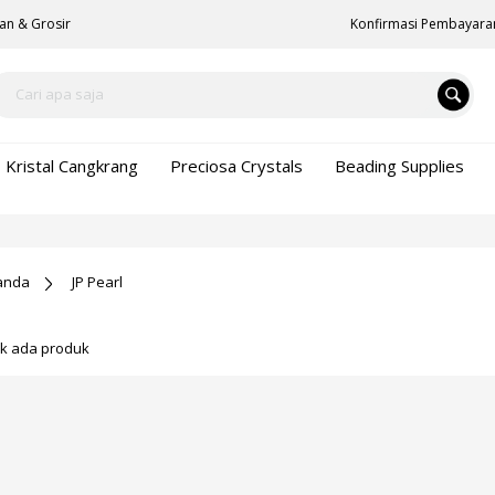
an & Grosir
Konfirmasi Pembayara
Kristal Cangkrang
Preciosa Crystals
Beading Supplies
anda
JP Pearl
ak ada produk