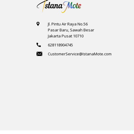
Jl. Pintu Air Raya No.56
Pasar Baru, Sawah Besar
Jakarta Pusat 10710
628118904745
CustomerService@IstanaMote.com