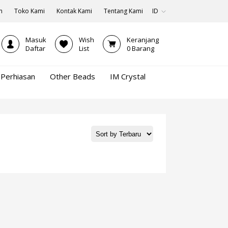
n
Toko Kami
Kontak Kami
Tentang Kami
ID
Masuk
Wish
Keranjang
Daftar
List
0
Barang
Perhiasan
Other Beads
IM Crystal