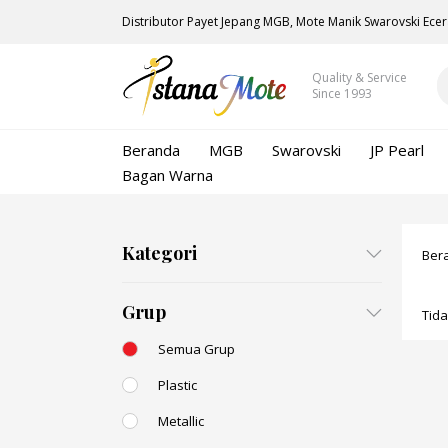
Distributor Payet Jepang MGB, Mote Manik Swarovski Ecer
Quality & Service
Since 1993
Beranda
MGB
Swarovski
JP Pearl
Bagan Warna
Kategori
Ber
Grup
Tid
Semua Grup
Plastic
Metallic