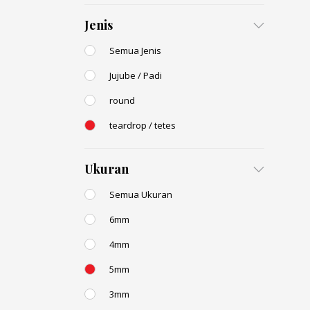
Jenis
Semua Jenis
Jujube / Padi
round
teardrop / tetes
Ukuran
Semua Ukuran
6mm
4mm
5mm
3mm