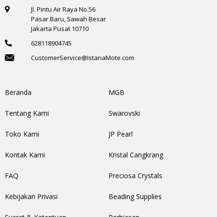
Jl. Pintu Air Raya No.56
Pasar Baru, Sawah Besar
Jakarta Pusat 10710
628118904745
CustomerService@IstanaMote.com
Beranda
MGB
Tentang Kami
Swarovski
Toko Kami
JP Pearl
Kontak Kami
Kristal Cangkrang
FAQ
Preciosa Crystals
Kebijakan Privasi
Beading Supplies