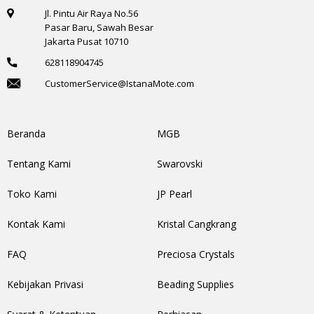
Jl. Pintu Air Raya No.56
Pasar Baru, Sawah Besar
Jakarta Pusat 10710
628118904745
CustomerService@IstanaMote.com
Beranda
MGB
Tentang Kami
Swarovski
Toko Kami
JP Pearl
Kontak Kami
Kristal Cangkrang
FAQ
Preciosa Crystals
Kebijakan Privasi
Beading Supplies