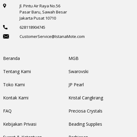
Jl. Pintu Air Raya No.56
Pasar Baru, Sawah Besar
Jakarta Pusat 10710
628118904745
CustomerService@IstanaMote.com
Beranda
MGB
Tentang Kami
Swarovski
Toko Kami
JP Pearl
Kontak Kami
Kristal Cangkrang
FAQ
Preciosa Crystals
Kebijakan Privasi
Beading Supplies