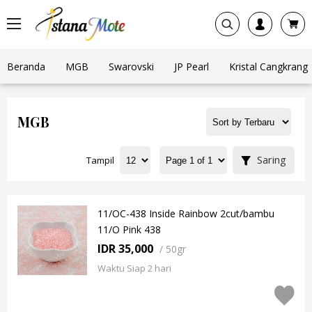
Beranda
MGB
Swarovski
JP Pearl
Kristal Cangkrang
MGB
Saring
Tampil
11/OC-438 Inside Rainbow 2cut/bambu
11/O Pink 438
IDR 35,000
/
50gr
Waktu Siap 2 hari