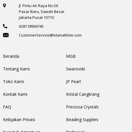
Jl. Pintu Air Raya No.56
Pasar Baru, Sawah Besar
Jakarta Pusat 10710
628118904745
CustomerService@IstanaMote.com
Beranda
MGB
Tentang Kami
Swarovski
Toko Kami
JP Pearl
Kontak Kami
Kristal Cangkrang
FAQ
Preciosa Crystals
Kebijakan Privasi
Beading Supplies